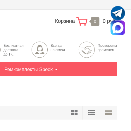
Корзина
0 руб.
0
Бесплатная
Всегда
Проверены
доставка
на связи
временем
до ТК.
Ремкомплекты Speck