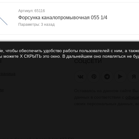
Артикул: 65116
Форсунка каналопромывочная 055 1/4
Параметры: 3 назад
e, чтобы обеспечить удобство работы пользователей с ним, а также
Вы можете Х СКРЫТЬ это окно. В дальнейшем оно появляться не буд
Ы
СОЦСЕТИ
траница
Я
ии
Оставаясь на данном сайте В
данных в соответствии с
офици
своих персональных данных, в