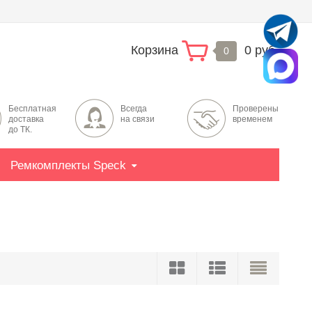
Корзина
0 руб.
0
Бесплатная
Всегда
Проверены
доставка
на связи
временем
до ТК.
Ремкомплекты Speck