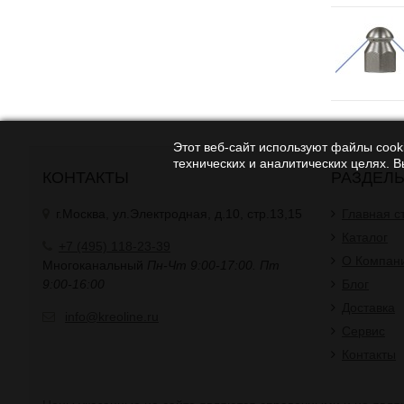
Этот веб-сайт используют файлы cooki
технических и аналитических целях. 
КОНТАКТЫ
РАЗДЕЛ
г.Москва, ул.Электродная, д.10, стр.13,15
Главная с
Каталог
+7 (495) 118-23-39
О Компан
Многоканальный
Пн-Чт 9:00-17:00. Пт
9:00-16:00
Блог
Доставка
info@kreoline.ru
Сервис
Контакты