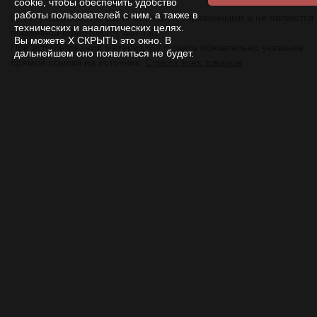
cookie, чтобы обеспечить удобство
работы пользователей с ним, а также в
Цены указанные на сайте являются справочными и не являются
технических и аналитических целях.
публичной офертой (ст. 437 ГК).
Вы можете Х СКРЫТЬ это окно. В
При использовании
материалов
с сайта обязательно указание
дальнейшем оно появляться не будет.
прямой ссылки на источник.
Список всех товаров