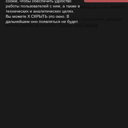
cookie, чтобы обеспечить удобство
работы пользователей с ним, а также в
Цены указанные на сайте являются справочными и не являются
технических и аналитических целях.
публичной офертой (ст. 437 ГК).
Вы можете Х СКРЫТЬ это окно. В
При использовании
материалов
с сайта обязательно указание
дальнейшем оно появляться не будет.
прямой ссылки на источник.
Список всех товаров