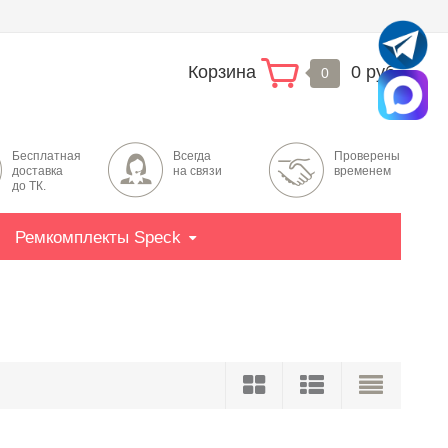
Корзина
0 руб.
0
Бесплатная
Всегда
Проверены
доставка
на связи
временем
до ТК.
Ремкомплекты Speck