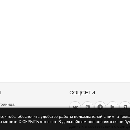
Ы
СОЦСЕТИ
траница
Я
e, чтобы обеспечить удобство работы пользователей с ним, а также
ии
Оставаясь на данном сайте В
Вы можете Х СКРЫТЬ это окно. В дальнейшем оно появляться не буд
данных в соответствии с
офици