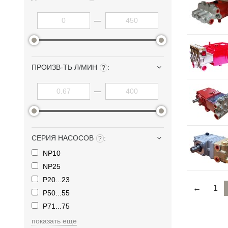
—
ПРОИЗВ-ТЬ Л/МИН
:
?
—
СЕРИЯ НАСОСОВ
:
?
NP10
NP25
P20...23
←
1
P50...55
P71...75
показать еще