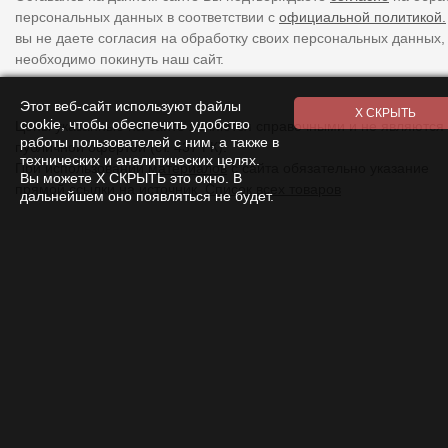
персональных данных в соответствии с
официальной политикой.
вы не даете согласия на обработку своих персональных данных,
необходимо покинуть наш сайт.
Этот веб-сайт используют файлы
cookie, чтобы обеспечить удобство
Цены указанные на сайте являются справочными и не являются
работы пользователей с ним, а также в
публичной офертой (ст. 437 ГК).
технических и аналитических целях.
При использовании
материалов
с сайта обязательно указание
Вы можете Х СКРЫТЬ это окно. В
прямой ссылки на источник.
Список всех товаров
дальнейшем оно появляться не будет.