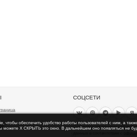
Ы
СОЦСЕТИ
траница
Я
e, чтобы обеспечить удобство работы пользователей с ним, а также
ии
Оставаясь на данном сайте В
Вы можете Х СКРЫТЬ это окно. В дальнейшем оно появляться не буд
данных в соответствии с
офици