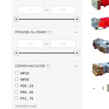
—
ПРОИЗВ-ТЬ Л/МИН
:
?
—
СЕРИЯ НАСОСОВ
:
?
NP10
NP25
P20...23
←
1
P50...55
P71...75
показать еще