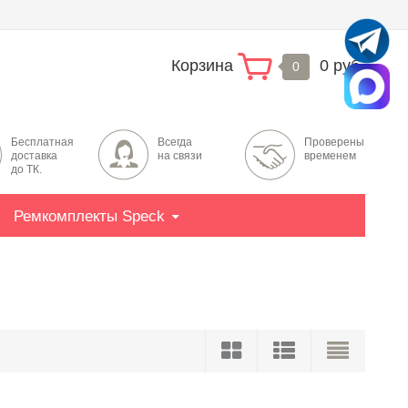
Корзина
0 руб.
0
Бесплатная
Всегда
Проверены
доставка
на связи
временем
до ТК.
Ремкомплекты Speck