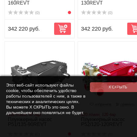
160REVT
130REVT
(0)
(0)
342 220 руб.
342 220 руб.
Этот веб-сайт используют файлы
cookie, чтобы обеспечить удобство
работы пользователей с ним, а также в
технических и аналитических целях.
избранное
сравнить
избранное
сравнить
Вы можете Х СКРЫТЬ это окно. В
дальнейшем оно появляться не будет.
135 л/мин, 90 бар
120 л/мин, 120 бар
Плунжерный насос
Плунжерный насос
P51/135-90REVT
P52/120-120REVT
(0)
(0)