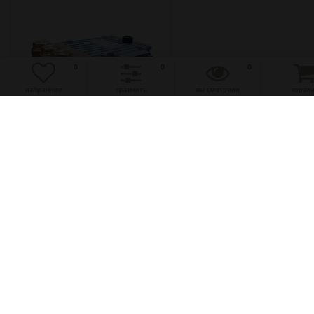
0
0
0
избранное
сравнить
вы смотрели
корзи
избранное
сравнить
15 л/мин, 150 бар
Плунжерный насос
NP10/15-150V
(0)
67 620 руб.