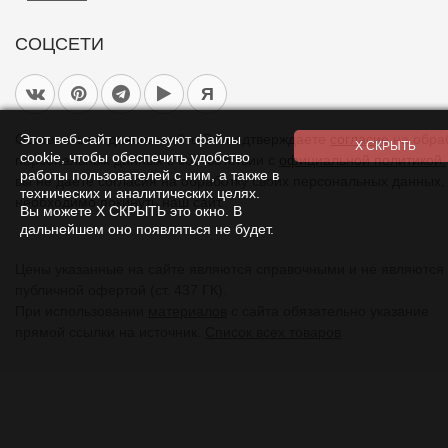
СОЦСЕТИ
Я
Этот веб-сайт используют файлы
Оставаясь на данном сайте Вы подтверждаете
согласие
на обра
cookie, чтобы обеспечить удобство
персональных данных в соответствии с
официальной политикой.
работы пользователей с ним, а также в
вы не даете согласия на обработку своих персональных данных,
технических и аналитических целях.
необходимо покинуть наш сайт.
Вы можете Х СКРЫТЬ это окно. В
дальнейшем оно появляться не будет.
Цены указанные на сайте являются справочными и не являются
публичной офертой (ст. 437 ГК).
При использовании
материалов
с сайта обязательно указание
прямой ссылки на источник.
Список всех товаров