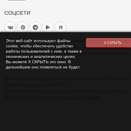
СОЦСЕТИ
Я
Этот веб-сайт используют файлы
Оставаясь на данном сайте Вы подтверждаете
согласие
на обра
cookie, чтобы обеспечить удобство
персональных данных в соответствии с
официальной политикой.
работы пользователей с ним, а также в
вы не даете согласия на обработку своих персональных данных,
технических и аналитических целях.
необходимо покинуть наш сайт.
Вы можете Х СКРЫТЬ это окно. В
дальнейшем оно появляться не будет.
Цены указанные на сайте являются справочными и не являются
публичной офертой (ст. 437 ГК).
При использовании
материалов
с сайта обязательно указание
прямой ссылки на источник.
Список всех товаров