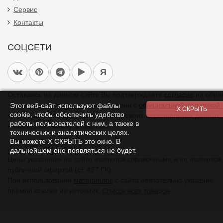
Сервис
Контакты
СОЦСЕТИ
Я
Оставаясь на данном сайте Вы подтверждаете
согласие
на обра
персональных данных в соответствии с
официальной политикой.
Этот веб-сайт используют файлы
cookie, чтобы обеспечить удобство
вы не даете согласия на обработку своих персональных данных,
работы пользователей с ним, а также в
необходимо покинуть наш сайт.
технических и аналитических целях.
Вы можете Х СКРЫТЬ это окно. В
дальнейшем оно появляться не будет.
Цены указанные на сайте являются справочными и не являются
публичной офертой (ст. 437 ГК).
При использовании
материалов
с сайта обязательно указание
прямой ссылки на источник.
Список всех товаров