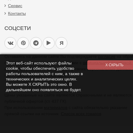
Сервис
Контакты
СОЦСЕТИ
Я
Оставаясь на данном сайте Вы подтверждаете
согласие
на обра
персональных данных в соответствии с
официальной политикой.
Этот веб-сайт используют файлы
cookie, чтобы обеспечить удобство
вы не даете согласия на обработку своих персональных данных,
работы пользователей с ним, а также в
необходимо покинуть наш сайт.
технических и аналитических целях.
Вы можете Х СКРЫТЬ это окно. В
дальнейшем оно появляться не будет.
Цены указанные на сайте являются справочными и не являются
публичной офертой (ст. 437 ГК).
При использовании
материалов
с сайта обязательно указание
прямой ссылки на источник.
Список всех товаров