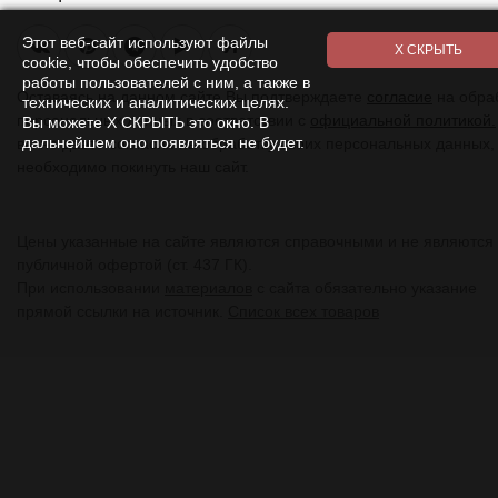
Этот веб-сайт используют файлы
Я
cookie, чтобы обеспечить удобство
работы пользователей с ним, а также в
Оставаясь на данном сайте Вы подтверждаете
согласие
на обра
технических и аналитических целях.
персональных данных в соответствии с
официальной политикой.
Вы можете Х СКРЫТЬ это окно. В
дальнейшем оно появляться не будет.
вы не даете согласия на обработку своих персональных данных,
необходимо покинуть наш сайт.
Цены указанные на сайте являются справочными и не являются
публичной офертой (ст. 437 ГК).
При использовании
материалов
с сайта обязательно указание
прямой ссылки на источник.
Список всех товаров