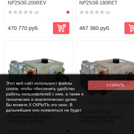
NP25/30-200REV
NP25/38-180RET
(0)
(0)
470 770 руб.
467 380 руб.
Этот веб-сайт используют файлы
cookie, чтобы обеспечить удобство
работы пользователей с ним, а также в
технических и аналитических целях.
избранное
сравнить
избранное
сравнить
Вы можете Х СКРЫТЬ это окно. В
дальнейшем оно появляться не будет.
38 л/мин, 180 бар
41 л/мин, 170 бар
Плунжерный насос
Плунжерный насос
NP25/38-180REV
NP25/41-170RE
(0)
(0)