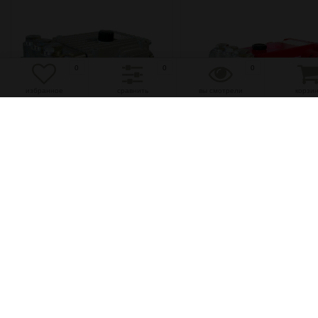
0
0
0
избранное
сравнить
вы смотрели
корзи
избранное
сравнить
избранное
сравнить
50 л/мин, 150 бар
15 л/мин, 160 бар
Плунжерный насос
Плунжерный насос P20/
NP25/50-150REVT
160REVT
(0)
(0)
494 110 руб.
342 220 руб.