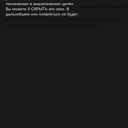
технических и аналитических целях.
Цены указанные на сайте являются справочными и не являются
Вы можете Х СКРЫТЬ это окно. В
публичной офертой (ст. 437 ГК).
дальнейшем оно появляться не будет.
При использовании
материалов
с сайта обязательно указание
прямой ссылки на источник.
Список всех товаров