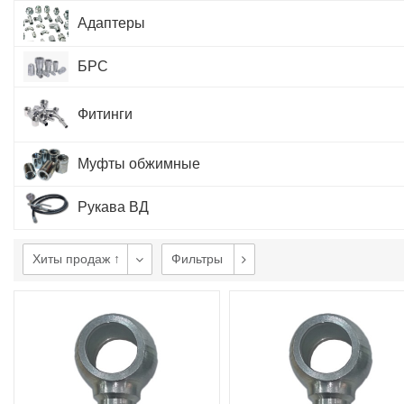
Адаптеры
БРС
Фитинги
Муфты обжимные
Рукава ВД
Хиты продаж ↑
Фильтры