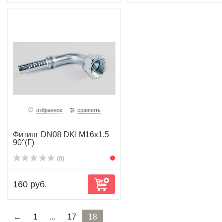
избранное
сравнить
Фитинг DN08 DKI M16x1.5
90°(Г)
(0)
160 руб.
←
1
...
17
18