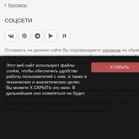
Контакты
СОЦСЕТИ
Я
Оставаясь на данном сайте Вы подтверждаете
согласие
на обра
персональных данных в соответствии с
официальной политикой.
вы не даете согласия на обработку своих персональных данных,
Этот веб-сайт используют файлы
необходимо покинуть наш сайт.
cookie, чтобы обеспечить удобство
работы пользователей с ним, а также в
технических и аналитических целях.
Вы можете Х СКРЫТЬ это окно. В
Цены указанные на сайте являются справочными и не являются
дальнейшем оно появляться не будет.
публичной офертой (ст. 437 ГК).
При использовании
материалов
с сайта обязательно указание
прямой ссылки на источник.
Список всех товаров