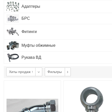
Адаптеры
БРС
Фитинги
Муфты обжимные
Рукава ВД
Хиты продаж ↑
Фильтры