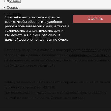
Доставка
Сервис
Контакты
Этот веб-сайт используют файлы
cookie, чтобы обеспечить удобство
СОЦСЕТИ
работы пользователей с ним, а также в
технических и аналитических целях.
Вы можете Х СКРЫТЬ это окно. В
Я
дальнейшем оно появляться не будет.
Оставаясь на данном сайте Вы подтверждаете
согласие
на обра
персональных данных в соответствии с
официальной политикой.
вы не даете согласия на обработку своих персональных данных,
необходимо покинуть наш сайт.
Цены указанные на сайте являются справочными и не являются
публичной офертой (ст. 437 ГК).
При использовании
материалов
с сайта обязательно указание
прямой ссылки на источник.
Список всех товаров