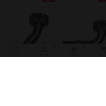
0
0
0
избранное
сравнить
вы смотрели
корзи
избранное
сравнить
избранное
сравнить
Фитинг DN25 BSP G1 45°
Фитинг DN25 BSP G1 90
(Г)
(Г)
(0)
(0)
410 руб.
420 руб.