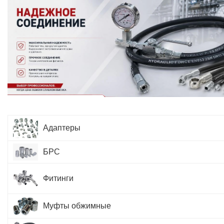
Адаптеры
БРС
Фитинги
Муфты обжимные