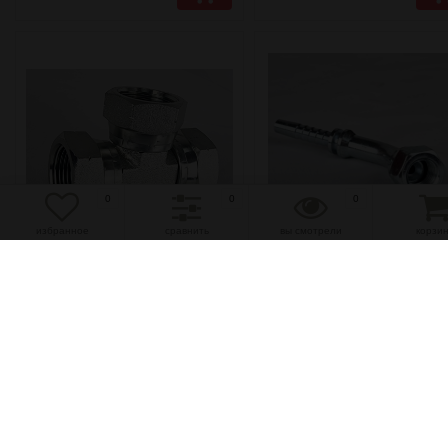
0
0
0
избранное
сравнить
вы смотрели
корзи
избранное
сравнить
избранное
сравнить
Адаптер-тройник BSP-
Фитинг DN25 JIC G1.5/8 
BSP-BSP 1/2''-1/2'...
(Г)
(0)
(0)
940 руб.
930 руб.