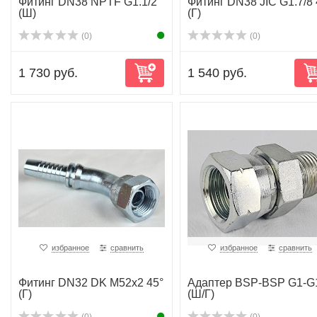
Фитинг DN38 NPTF G1.1/2
Фитинг DN38 JIC G1.7/8 
(Ш)
(Г)
(0)
(0)
1 730 руб.
1 540 руб.
избранное
сравнить
избранное
сравнить
Фитинг DN32 DK M52x2 45°
Адаптер BSP-BSP G1-G
(Г)
(Ш/Г)