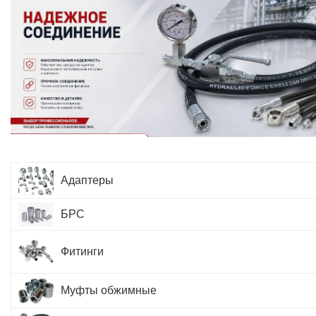
Адаптеры
БРС
Фитинги
Муфты обжимные