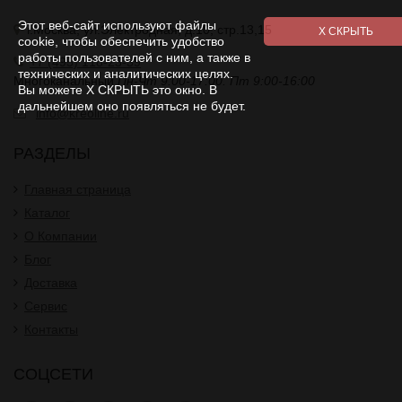
Этот веб-сайт используют файлы
г.Москва, ул.Электродная, д.10, стр.13,15
cookie, чтобы обеспечить удобство
работы пользователей с ним, а также в
+7 (495) 118-23-39
технических и аналитических целях.
Многоканальный
Пн-Чт 9:00-17:00. Пт 9:00-16:00
Вы можете Х СКРЫТЬ это окно. В
дальнейшем оно появляться не будет.
info@kreoline.ru
РАЗДЕЛЫ
Главная страница
Каталог
О Компании
Блог
Доставка
Сервис
Контакты
СОЦСЕТИ