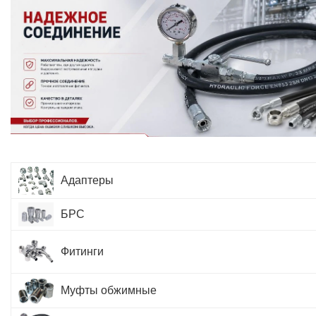
Адаптеры
БРС
Фитинги
Муфты обжимные