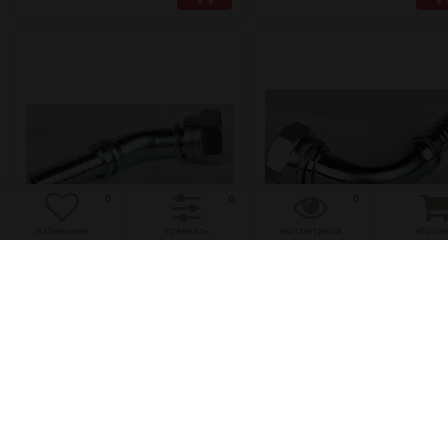
0
0
0
избранное
сравнить
вы смотрели
корзи
избранное
сравнить
избранное
сравнить
Фитинг DN10 DK M18x1.5
Фитинг DN16 DK M24x1.
45°(Г)
90°(Г)
(0)
(0)
150 руб.
270 руб.