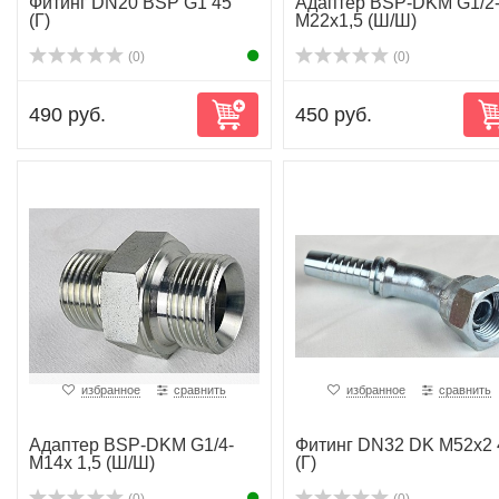
Фитинг DN20 BSP G1 45°
Адаптер BSP-DKМ G1/2
(Г)
М22х1,5 (Ш/Ш)
(0)
(0)
490 руб.
450 руб.
избранное
сравнить
избранное
сравнить
Адаптер BSP-DKМ G1/4-
Фитинг DN32 DK M52x2 
М14х 1,5 (Ш/Ш)
(Г)