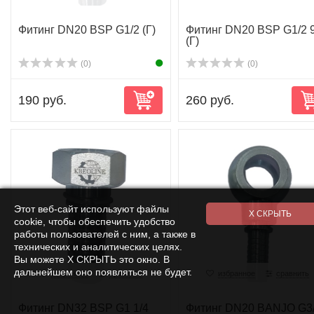
Фитинг DN20 BSP G1/2 (Г)
Фитинг DN20 BSP G1/2 
(Г)
(0)
(0)
190 руб.
260 руб.
Этот веб-сайт используют файлы
cookie, чтобы обеспечить удобство
работы пользователей с ним, а также в
технических и аналитических целях.
Вы можете Х СКРЫТЬ это окно. В
дальнейшем оно появляться не будет.
избранное
сравнить
избранное
сравнить
Фитинг DN32 BSP G1 1/4
Фитинг DN20 BANJO G3