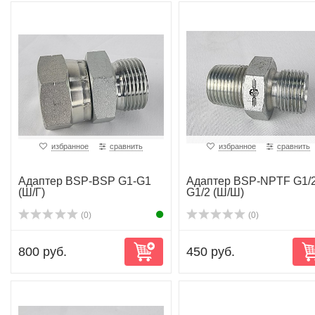
избранное
сравнить
избранное
сравнить
Адаптер BSP-BSP G1-G1
Адаптер BSP-NPTF G1/2
(Ш/Г)
G1/2 (Ш/Ш)
(0)
(0)
800 руб.
450 руб.