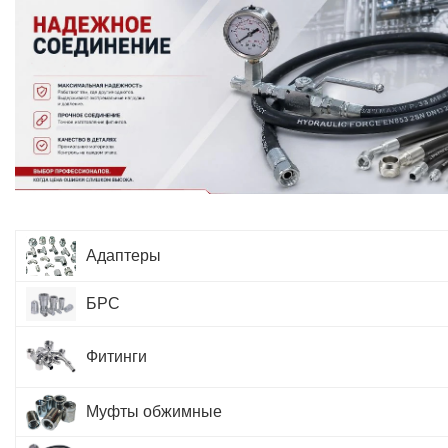
Адаптеры
БРС
Фитинги
Муфты обжимные