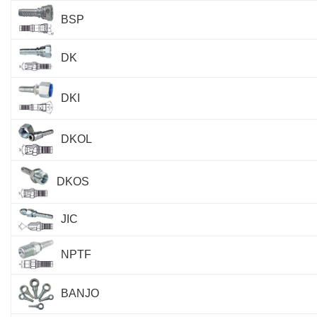
BSP
DK
DKI
DKOL
DKOS
JIC
NPTF
BANJO