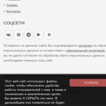
Сервис
Контакты
СОЦСЕТИ
Я
Оставаясь на данном сайте Вы подтверждаете
согласие
на обра
персональных данных в соответствии с
официальной политикой.
вы не даете согласия на обработку своих персональных данных,
необходимо покинуть наш сайт.
Цены указанные на сайте являются справочными и не являются
Этот веб-сайт используют файлы
публичной офертой (ст. 437 ГК).
cookie, чтобы обеспечить удобство
При использовании
материалов
с сайта обязательно указание
работы пользователей с ним, а также в
прямой ссылки на источник.
Список всех товаров
технических и аналитических целях.
Вы можете Х СКРЫТЬ это окно. В
дальнейшем оно появляться не будет.