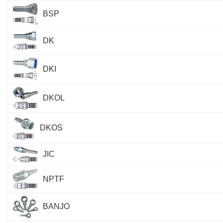
BSP
DK
DKI
DKOL
DKOS
JIC
NPTF
BANJO