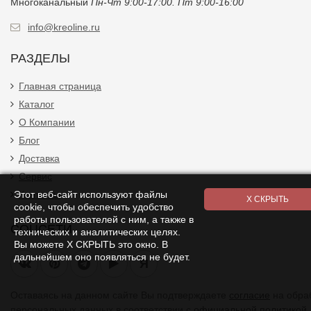
Многоканальный
Пн-Чт 9:00-17:00. Пт 9:00-16:00
info@kreoline.ru
РАЗДЕЛЫ
Главная страница
Каталог
О Компании
Блог
Доставка
Сервис
Этот веб-сайт используют файлы
Контакты
cookie, чтобы обеспечить удобство
работы пользователей с ним, а также в
СОЦСЕТИ
технических и аналитических целях.
Вы можете Х СКРЫТЬ это окно. В
дальнейшем оно появляться не будет.
Я
Оставаясь на данном сайте Вы подтверждаете
согласие
на обра
персональных данных в соответствии с
официальной политикой.