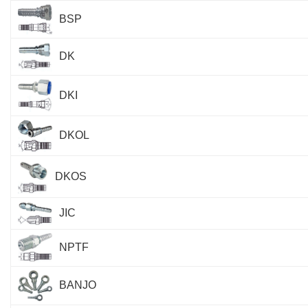
BSP
DK
DKI
DKOL
DKOS
JIC
NPTF
BANJO