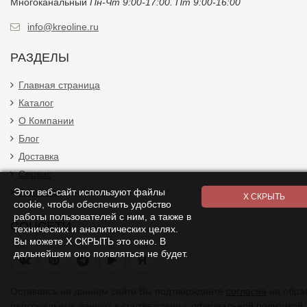
Многоканальный
Пн-Чт 9:00-17:00. Пт 9:00-16:00
info@kreoline.ru
РАЗДЕЛЫ
Главная страница
Каталог
О Компании
Блог
Доставка
Сервис
Этот веб-сайт используют файлы
Контакты
cookie, чтобы обеспечить удобство
работы пользователей с ним, а также в
СОЦСЕТИ
технических и аналитических целях.
Вы можете Х СКРЫТЬ это окно. В
дальнейшем оно появляться не будет.
Я
Оставаясь на данном сайте Вы подтверждаете
согласие
на обра
персональных данных в соответствии с
официальной политикой.