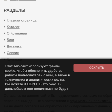
РАЗДЕЛЫ
Главная страница
Каталог
О Компании
Блог
Доставка
Сервис
Контакты
Этот веб-сайт используют файлы
cookie, чтобы обеспечить удобство
СОЦСЕТИ
работы пользователей с ним, а также в
технических и аналитических целях.
Я
Вы можете Х СКРЫТЬ это окно. В
дальнейшем оно появляться не будет.
Оставаясь на данном сайте Вы подтверждаете
согласие
на обра
персональных данных в соответствии с
официальной политикой.
вы не даете согласия на обработку своих персональных данных,
необходимо покинуть наш сайт.