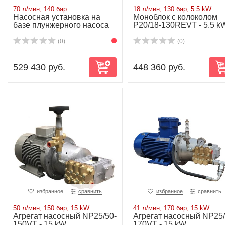
70 л/мин, 140 бар
18 л/мин, 130 бар, 5.5 kW
Насосная установка на
Моноблок с колоколом
базе плунжерного насоса
P20/18-130REVT - 5.5 k
NP25/70-140...
(0)
(0)
529 430 руб.
448 360 руб.
избранное
сравнить
избранное
сравнить
50 л/мин, 150 бар, 15 kW
41 л/мин, 170 бар, 15 kW
Агрегат насосный NP25/50-
Агрегат насосный NP25/
150VT - 15 kW
170VT - 15 kW