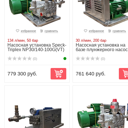
избранное
сравнить
избранное
сравнить
134 л/мин, 50 бар
30 л/мин, 200 бар
Насосная установка Speсk-
Насосная установка на
Triplex NP30/140-100G(VT)
базе плунжерного насос
NP25/30-200...
(0)
(0)
779 300 руб.
761 640 руб.