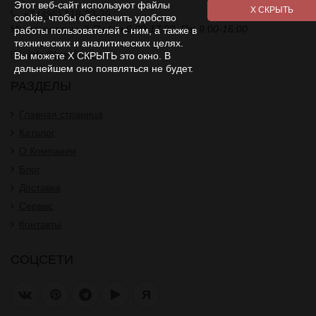
Этот веб-сайт используют файлы
+7 (495) 118-23-39
cookie, чтобы обеспечить удобство
Многоканальный
Пн-Чт 9:00-17:00. Пт 9:00-16:00
работы пользователей с ним, а также в
технических и аналитических целях.
info@kreoline.ru
Вы можете Х СКРЫТЬ это окно. В
дальнейшем оно появляться не будет.
РАЗДЕЛЫ
Главная страница
Каталог
О Компании
Блог
Доставка
Сервис
Контакты
СОЦСЕТИ
Я