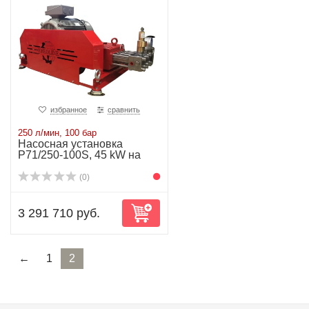
избранное
сравнить
250 л/мин, 100 бар
Насосная установка
P71/250-100S, 45 kW на
раме
(0)
3 291 710 руб.
←
1
2