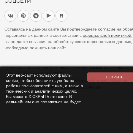
СОЦСЕТИ
Я
Оставаясь на данном сайте Вы подтверждаете
согласие
на обра
персональных данных в соответствии с
официальной политикой.
вы не даете согласия на обработку своих персональных данных,
необходимо покинуть наш сайт.
Цены указанные на сайте являются справочными и не являются
публичной офертой (ст. 437 ГК).
Этот веб-сайт используют файлы
При использовании
материалов
с сайта обязательно указание
cookie, чтобы обеспечить удобство
работы пользователей с ним, а также в
прямой ссылки на источник.
Список всех товаров
технических и аналитических целях.
Вы можете Х СКРЫТЬ это окно. В
дальнейшем оно появляться не будет.