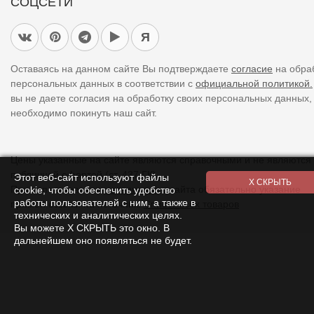
СОЦСЕТИ
Я
Оставаясь на данном сайте Вы подтверждаете
согласие
на обра
персональных данных в соответствии с
официальной политикой.
вы не даете согласия на обработку своих персональных данных,
необходимо покинуть наш сайт.
Цены указанные на сайте являются справочными и не являются
публичной офертой (ст. 437 ГК).
Этот веб-сайт используют файлы
При использовании
материалов
с сайта обязательно указание
cookie, чтобы обеспечить удобство
работы пользователей с ним, а также в
прямой ссылки на источник.
Список всех товаров
технических и аналитических целях.
Вы можете Х СКРЫТЬ это окно. В
дальнейшем оно появляться не будет.