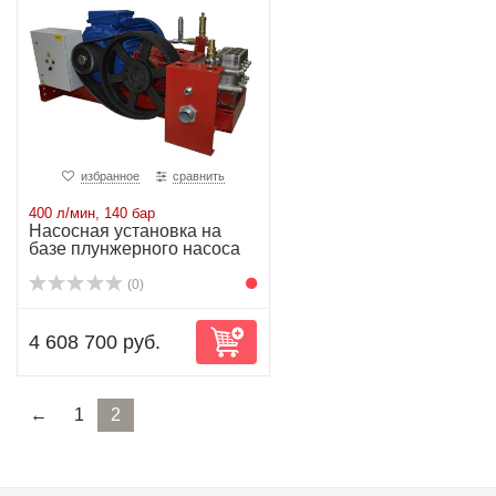
избранное
сравнить
400 л/мин, 140 бар
Насосная установка на
базе плунжерного насоса
P81/400-140...
(0)
4 608 700 руб.
←
1
2