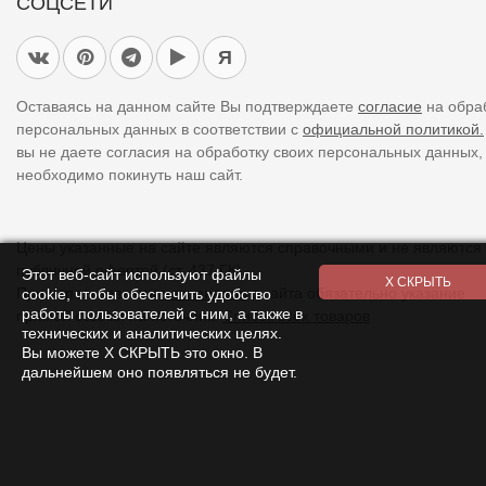
СОЦСЕТИ
Я
Оставаясь на данном сайте Вы подтверждаете
согласие
на обра
персональных данных в соответствии с
официальной политикой.
вы не даете согласия на обработку своих персональных данных,
необходимо покинуть наш сайт.
Цены указанные на сайте являются справочными и не являются
публичной офертой (ст. 437 ГК).
Этот веб-сайт используют файлы
При использовании
материалов
с сайта обязательно указание
cookie, чтобы обеспечить удобство
работы пользователей с ним, а также в
прямой ссылки на источник.
Список всех товаров
технических и аналитических целях.
Вы можете Х СКРЫТЬ это окно. В
дальнейшем оно появляться не будет.