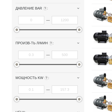
ДАВЛЕНИЕ BAR
:
?
—
ПРОИЗВ-ТЬ Л/МИН
:
?
—
МОЩНОСТЬ KW
:
?
—