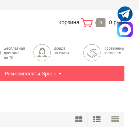
Корзина
0 руб.
0
Бесплатная
Всегда
Проверены
доставка
на связи
временем
до ТК.
Ремкомплекты Speck