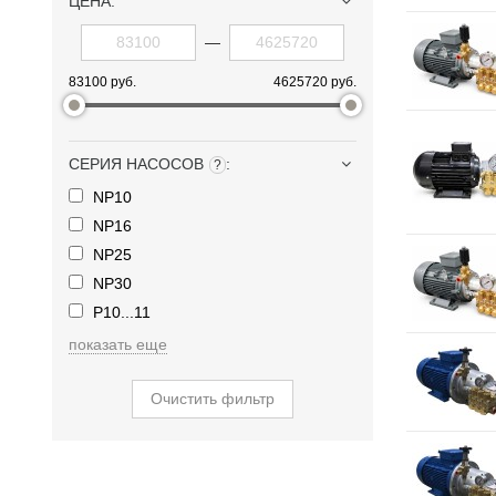
ЦЕНА:
—
83100 руб.
4625720 руб.
СЕРИЯ НАСОСОВ
:
?
NP10
NP16
NP25
NP30
P10...11
показать еще
Очистить фильтр