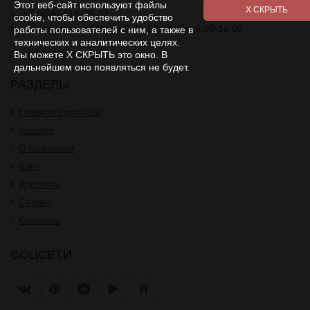
Этот веб-сайт используют файлы
+7 (495) 118-23-39
cookie, чтобы обеспечить удобство
Многоканальный
Пн-Чт 9:00-17:00. Пт 9:00-16:00
работы пользователей с ним, а также в
технических и аналитических целях.
info@kreoline.ru
Вы можете Х СКРЫТЬ это окно. В
дальнейшем оно появляться не будет.
РАЗДЕЛЫ
Главная страница
Каталог
О Компании
Блог
Доставка
Сервис
Контакты
СОЦСЕТИ
Я