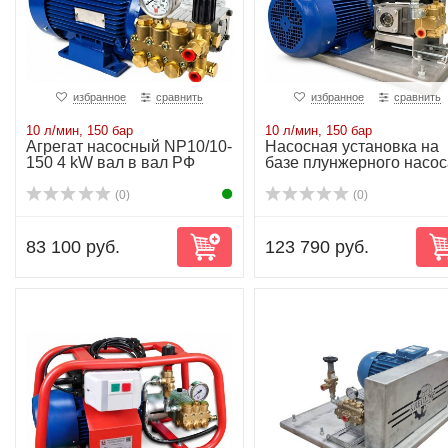
избранное
сравнить
избранное
сравнить
10 л/мин, 150 бар
10 л/мин, 150 бар
Агрегат насосный NP10/10-
Насосная установка на
150 4 kW вал в вал РФ
базе плунжерного насос
NP10/10-150...
(0)
(0)
83 100 руб.
123 790 руб.