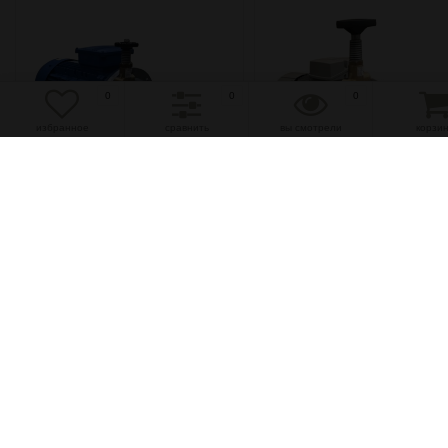
0
0
0
избранное
сравнить
вы смотрели
корзи
избранное
сравнить
избранное
сравнить
41 л/мин, 170 бар, 15 kW
50 л/мин, 150 бар, 15 kW
Агрегат насосный NP25/41-
Агрегат насосный NP25/
170 - 15 kW
150 - 15 kW
(0)
(0)
385 820 руб.
387 860 руб.