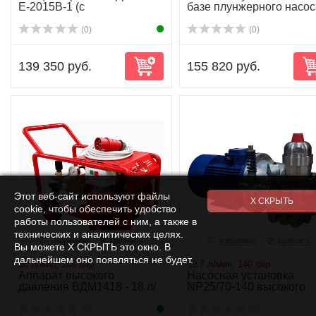
Е-2015В-1 (с
базе плунжерного насос
аксессуарами) 15 л/м...
NP16/18-140...
(0)
(0)
139 350 руб.
155 820 руб.
Этот веб-сайт используют файлы
cookie, чтобы обеспечить удобство
работы пользователей с ним, а также в
технических и аналитических целях.
избранное
сравнить
избранное
сравнить
Вы можете Х СКРЫТЬ это окно. В
дальнейшем оно появляться не будет.
18 л/мин, 140 бар
69.7 л/мин, 140 бар
Аппарат высокого
Насосная установка
давления ВДМ1418 - 18 л/
NP25/70-140 высокого
мин-140 бар-6.3kW
давления
(0)
(0)