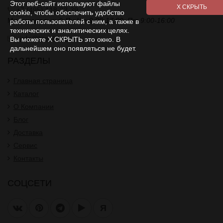
Этот веб-сайт используют файлы
+7 (495) 118-23-39
cookie, чтобы обеспечить удобство
Многоканальный
Пн-Чт 9:00-17:00. Пт 9:00-16:00
работы пользователей с ним, а также в
технических и аналитических целях.
info@kreoline.ru
Вы можете Х СКРЫТЬ это окно. В
дальнейшем оно появляться не будет.
РАЗДЕЛЫ
Главная страница
Каталог
О Компании
Блог
Доставка
Сервис
Контакты
СОЦСЕТИ
Я