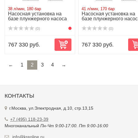
38 л/мин, 180 бар
41 л/мин, 170 бар
Насосная установка на
Насосная установка на
базе плунжерного насоса
базе плунжерного насос
NP25/38-180...
NP25/41-170...
(0)
(0)
767 330 руб.
767 330 руб.
←
1
2
3
4
→
КОНТАКТЫ
г.Москва, ул.Электродная, д.10, стр.13,15
+7 (495) 118-23-39
Многоканальный
Пн-Чт 9:00-17:00. Пт 9:00-16:00
info@kreoline.ru