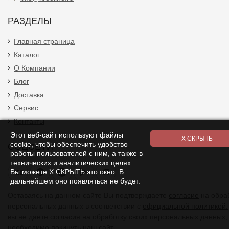
РАЗДЕЛЫ
Главная страница
Каталог
О Компании
Блог
Доставка
Сервис
Контакты
Этот веб-сайт используют файлы
cookie, чтобы обеспечить удобство
СОЦСЕТИ
работы пользователей с ним, а также в
технических и аналитических целях.
Я
Вы можете Х СКРЫТЬ это окно. В
дальнейшем оно появляться не будет.
Оставаясь на данном сайте Вы подтверждаете
согласие
на обра
персональных данных в соответствии с
официальной политикой.
вы не даете согласия на обработку своих персональных данных,
необходимо покинуть наш сайт.