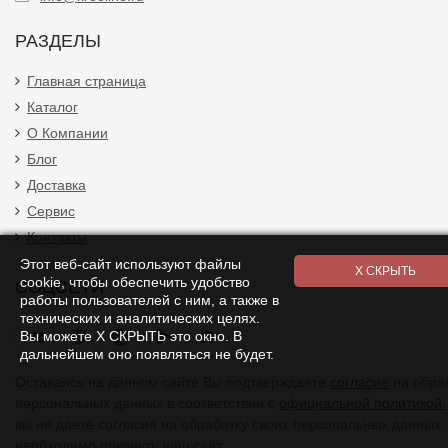
РАЗДЕЛЫ
Главная страница
Каталог
О Компании
Блог
Доставка
Сервис
Контакты
Этот веб-сайт используют файлы
cookie, чтобы обеспечить удобство
СОЦСЕТИ
работы пользователей с ним, а также в
технических и аналитических целях.
Я
Вы можете Х СКРЫТЬ это окно. В
дальнейшем оно появляться не будет.
Оставаясь на данном сайте Вы подтверждаете
согласие
на обра
персональных данных в соответствии с
официальной политикой.
вы не даете согласия на обработку своих персональных данных,
необходимо покинуть наш сайт.