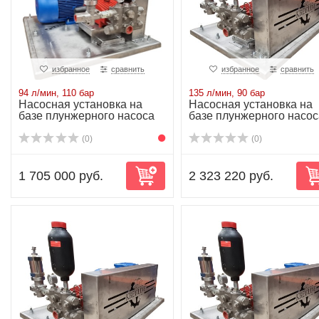
избранное
сравнить
избранное
сравнить
94 л/мин, 110 бар
135 л/мин, 90 бар
Насосная установка на
Насосная установка на
базе плунжерного насоса
базе плунжерного насос
P50/94-110R...
P51/135-90D...
(0)
(0)
1 705 000 руб.
2 323 220 руб.