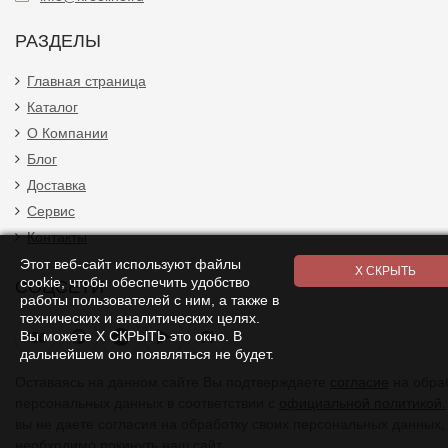
РАЗДЕЛЫ
Главная страница
Каталог
О Компании
Блог
Доставка
Сервис
Контакты
Этот веб-сайт используют файлы
cookie, чтобы обеспечить удобство
СОЦСЕТИ
работы пользователей с ним, а также в
технических и аналитических целях.
Я
Вы можете Х СКРЫТЬ это окно. В
дальнейшем оно появляться не будет.
Оставаясь на данном сайте Вы подтверждаете
согласие
на обра
персональных данных в соответствии с
официальной политикой.
вы не даете согласия на обработку своих персональных данных,
необходимо покинуть наш сайт.