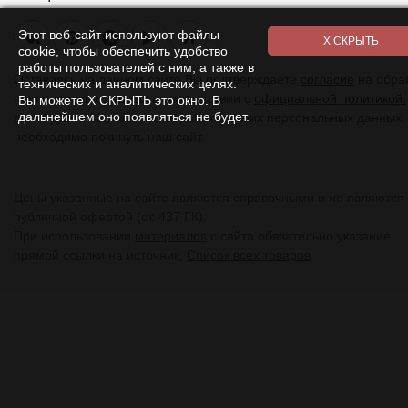
Этот веб-сайт используют файлы
Я
cookie, чтобы обеспечить удобство
работы пользователей с ним, а также в
Оставаясь на данном сайте Вы подтверждаете
согласие
на обра
технических и аналитических целях.
персональных данных в соответствии с
официальной политикой.
Вы можете Х СКРЫТЬ это окно. В
дальнейшем оно появляться не будет.
вы не даете согласия на обработку своих персональных данных,
необходимо покинуть наш сайт.
Цены указанные на сайте являются справочными и не являются
публичной офертой (ст. 437 ГК).
При использовании
материалов
с сайта обязательно указание
прямой ссылки на источник.
Список всех товаров