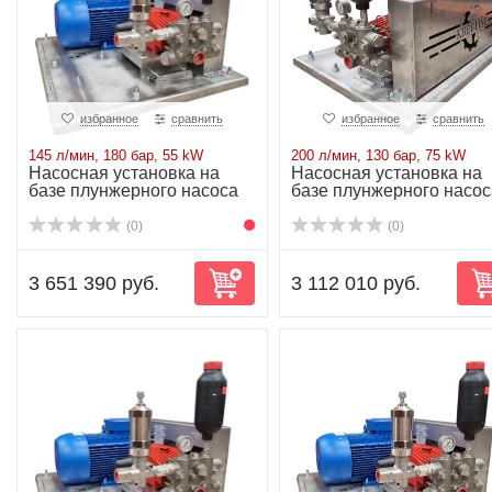
избранное
сравнить
избранное
сравнить
145 л/мин, 180 бар, 55 kW
200 л/мин, 130 бар, 75 kW
Насосная установка на
Насосная установка на
базе плунжерного насоса
базе плунжерного насос
P71/145-180...
P71/200-130...
(0)
(0)
3 651 390 руб.
3 112 010 руб.