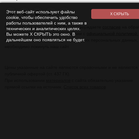
Этот веб-сайт используют файлы
Я
cookie, чтобы обеспечить удобство
работы пользователей с ним, а также в
Оставаясь на данном сайте Вы подтверждаете
согласие
на обра
технических и аналитических целях.
персональных данных в соответствии с
официальной политикой.
Вы можете Х СКРЫТЬ это окно. В
дальнейшем оно появляться не будет.
вы не даете согласия на обработку своих персональных данных,
необходимо покинуть наш сайт.
Цены указанные на сайте являются справочными и не являются
публичной офертой (ст. 437 ГК).
При использовании
материалов
с сайта обязательно указание
прямой ссылки на источник.
Список всех товаров