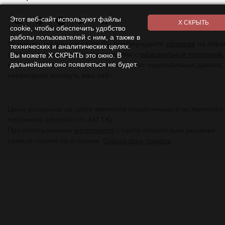
Этот веб-сайт используют файлы
Я
cookie, чтобы обеспечить удобство
работы пользователей с ним, а также в
Оставаясь на данном сайте Вы подтверждаете
согласие
на обра
технических и аналитических целях.
персональных данных в соответствии с
официальной политикой.
Вы можете Х СКРЫТЬ это окно. В
дальнейшем оно появляться не будет.
вы не даете согласия на обработку своих персональных данных,
необходимо покинуть наш сайт.
Цены указанные на сайте являются справочными и не являются
публичной офертой (ст. 437 ГК).
При использовании
материалов
с сайта обязательно указание
прямой ссылки на источник.
Список всех товаров