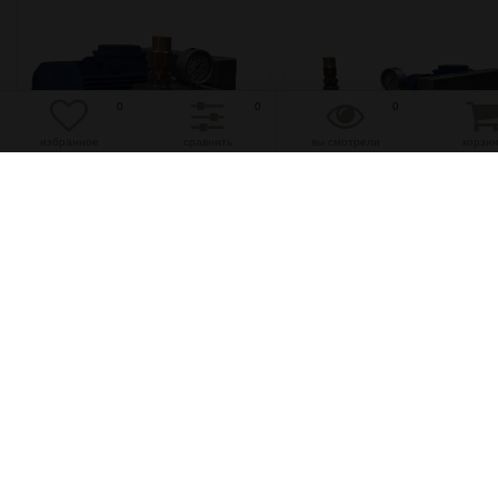
0
0
0
избранное
сравнить
вы смотрели
корзи
избранное
сравнить
избранное
сравнить
38 л/мин, 180 бар
38 л/мин, 180 бар
Насосная установка на
Насосная установка на
базе плунжерного насоса
базе плунжерного насос
NP25/38-180...
NP25/38-180...
(0)
(0)
767 330 руб.
734 910 руб.