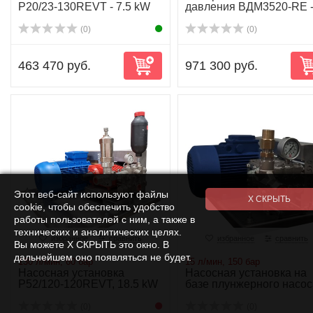
P20/23-130REVT - 7.5 kW
давления ВДМ3520-RE -
л/мин-350 бар-1...
(0)
(0)
463 470 руб.
971 300 руб.
Этот веб-сайт используют файлы
cookie, чтобы обеспечить удобство
работы пользователей с ним, а также в
технических и аналитических целях.
избранное
сравнить
избранное
сравнить
Вы можете Х СКРЫТЬ это окно. В
дальнейшем оно появляться не будет.
130 л/мин, 60 бар
15 л/мин, 150 бар
Насосная установка
Насосная установка на
P52/120-120REVT, 18.5 kW
базе плунжерного насос
NP10/15-150...
(0)
(0)