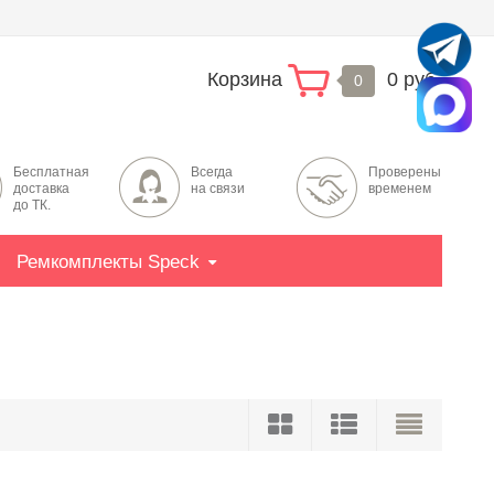
Корзина
0 руб.
0
Бесплатная
Всегда
Проверены
доставка
на связи
временем
до ТК.
Ремкомплекты Speck