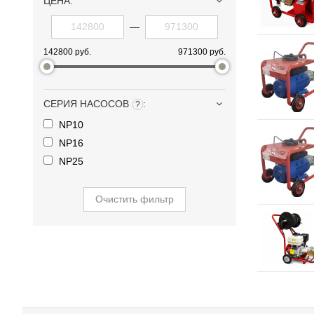
ЦЕНА:
—
142800 руб.
971300 руб.
СЕРИЯ НАСОСОВ
:
?
NP10
NP16
NP25
Очистить фильтр