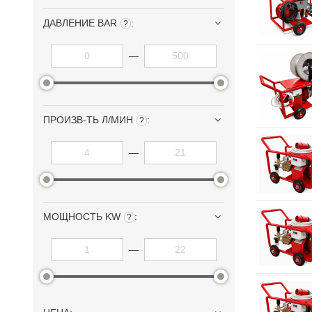
ДАВЛЕНИЕ BAR
:
?
—
ПРОИЗВ-ТЬ Л/МИН
:
?
—
МОЩНОСТЬ KW
:
?
—