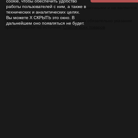
cookie, чтобы обеспечить удобство
работы пользователей с ним, а также в
Цены указанные на сайте являются справочными и не являются
технических и аналитических целях.
публичной офертой (ст. 437 ГК).
Вы можете Х СКРЫТЬ это окно. В
При использовании
материалов
с сайта обязательно указание
дальнейшем оно появляться не будет.
прямой ссылки на источник.
Список всех товаров