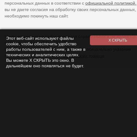
персональных данных в соответствии с
официальной политикой.
вы не даете согласия на обработку своих персональных данных,
необходимо покинуть наш сайт.
Цены указанные на сайте являются справочными и не являются
Этот веб-сайт используют файлы
публичной офертой (ст. 437 ГК).
cookie, чтобы обеспечить удобство
работы пользователей с ним, а также в
При использовании
материалов
с сайта обязательно указание
технических и аналитических целях.
прямой ссылки на источник.
Список всех товаров
Вы можете Х СКРЫТЬ это окно. В
дальнейшем оно появляться не будет.