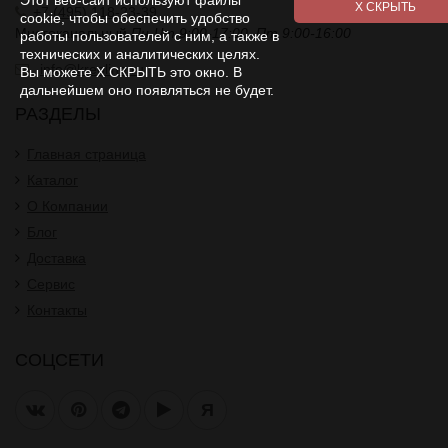
+7 (495) 118-23-39
cookie, чтобы обеспечить удобство
Многоканальный
Пн-Чт 9:00-17:00. Пт 9:00-16:00
работы пользователей с ним, а также в
технических и аналитических целях.
info@kreoline.ru
Вы можете Х СКРЫТЬ это окно. В
дальнейшем оно появляться не будет.
РАЗДЕЛЫ
Главная страница
Каталог
О Компании
Блог
Доставка
Сервис
Контакты
СОЦСЕТИ
Я