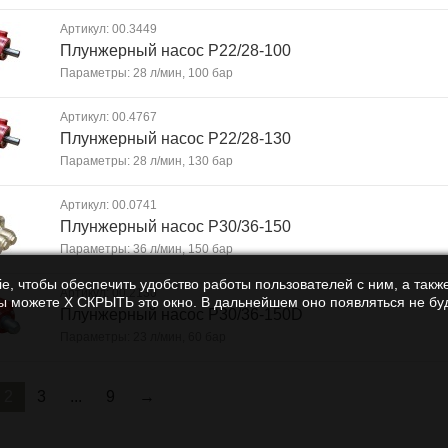
Артикул: 00.3449
Плунжерный насос P22/28-100
Параметры: 28 л/мин, 100 бар
Артикул: 00.4767
Плунжерный насос P22/28-130
Параметры: 28 л/мин, 130 бар
Артикул: 00.0741
Плунжерный насос P30/36-150
Параметры: 36 л/мин, 150 бар
e, чтобы обеспечить удобство работы пользователей с ним, а также
Артикул: 00.2130
Вы можете Х СКРЫТЬ это окно. В дальнейшем оно появляться не буд
Плунжерный насос P30/36-150D
Параметры: 23 л/мин, 60 бар
2
3
...
9
→