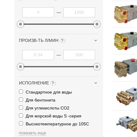
—
ПРОИЗВ-ТЬ Л/МИН
:
?
—
ИСПОЛНЕНИЕ
:
?
Стандартное для воды
Для бентонита
Для углекислоты CO2
Для морской воды S -серия
Высокотемпературное до 105С
показать еще