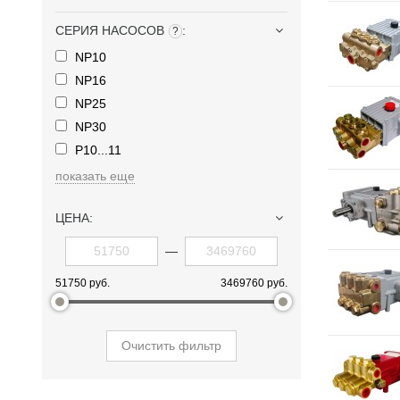
СЕРИЯ НАСОСОВ
:
?
NP10
NP16
NP25
NP30
P10...11
показать еще
ЦЕНА:
—
51750 руб.
3469760 руб.
Очистить фильтр