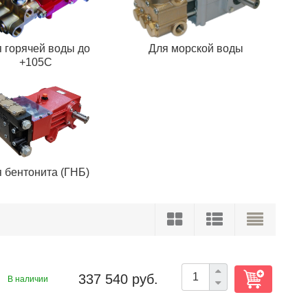
 горячей воды до
Для морской воды
+105С
 бентонита (ГНБ)
337 540 руб.
В наличии