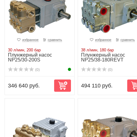
избранное
сравнить
избранное
сравнить
30 л/мин, 200 бар
38 л/мин, 180 бар
Плунжерный насос
Плунжерный насос
NP25/30-200S
NP25/38-180REVT
(0)
(0)
346 640 руб.
494 110 руб.