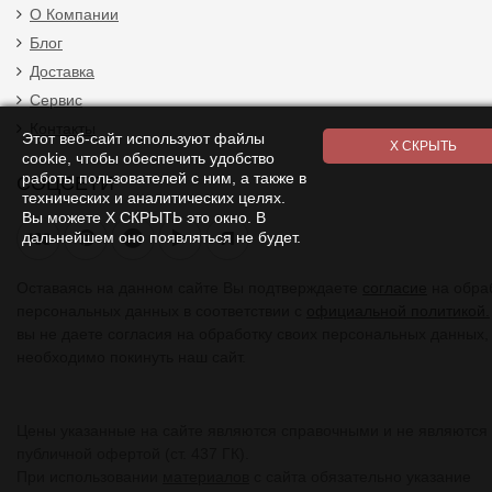
О Компании
Блог
Доставка
Сервис
Контакты
Этот веб-сайт используют файлы
cookie, чтобы обеспечить удобство
работы пользователей с ним, а также в
СОЦСЕТИ
технических и аналитических целях.
Вы можете Х СКРЫТЬ это окно. В
Я
дальнейшем оно появляться не будет.
Оставаясь на данном сайте Вы подтверждаете
согласие
на обра
персональных данных в соответствии с
официальной политикой.
вы не даете согласия на обработку своих персональных данных,
необходимо покинуть наш сайт.
Цены указанные на сайте являются справочными и не являются
публичной офертой (ст. 437 ГК).
При использовании
материалов
с сайта обязательно указание