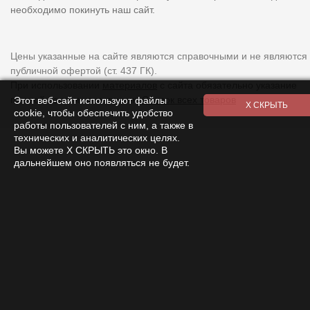
необходимо покинуть наш сайт.
Цены указанные на сайте являются справочными и не являются
публичной офертой (ст. 437 ГК).
При использовании
материалов
с сайта обязательно указание
прямой ссылки на источник.
Список всех товаров
Этот веб-сайт используют файлы
cookie, чтобы обеспечить удобство
работы пользователей с ним, а также в
технических и аналитических целях.
Вы можете Х СКРЫТЬ это окно. В
дальнейшем оно появляться не будет.