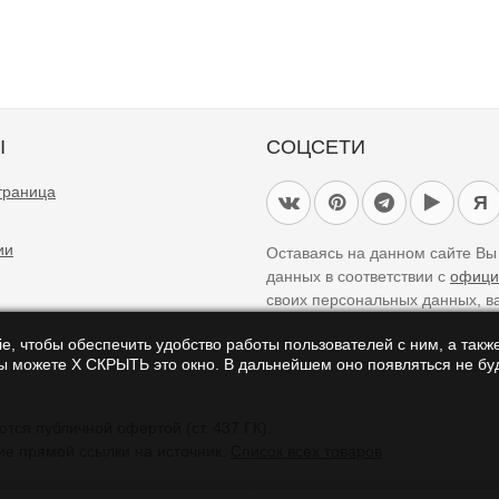
Ы
СОЦСЕТИ
траница
Я
ии
Оставаясь на данном сайте В
данных в соответствии с
офици
своих персональных данных, в
e, чтобы обеспечить удобство работы пользователей с ним, а также
Вы можете Х СКРЫТЬ это окно. В дальнейшем оно появляться не буд
айте являются справочными и не являются публичной офертой (ст. 437 ГК).
ие прямой ссылки на источник.
Список всех товаров