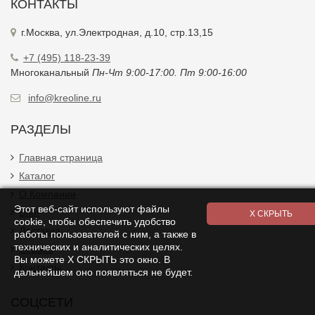
КОНТАКТЫ
г.Москва, ул.Электродная, д.10, стр.13,15
+7 (495) 118-23-39
Многоканальный
Пн-Чт 9:00-17:00. Пт 9:00-16:00
info@kreoline.ru
РАЗДЕЛЫ
Главная страница
Каталог
О Компании
Этот веб-сайт используют файлы
Блог
cookie, чтобы обеспечить удобство
Доставка
работы пользователей с ним, а также в
технических и аналитических целях.
Сервис
Вы можете Х СКРЫТЬ это окно. В
Контакты
дальнейшем оно появляться не будет.
СОЦСЕТИ