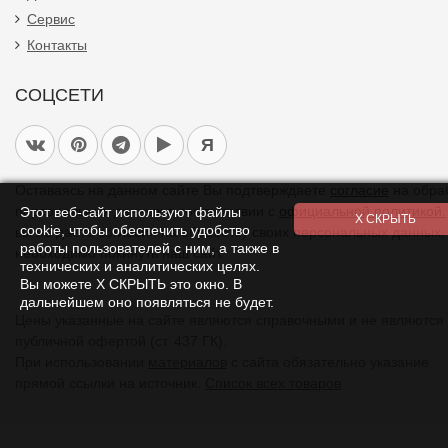
Сервис
Контакты
СОЦСЕТИ
Я
Оставаясь на данном сайте Вы подтверждаете
согласие
на обра
персональных данных в соответствии с
официальной политикой.
Этот веб-сайт используют файлы
cookie, чтобы обеспечить удобство
вы не даете согласия на обработку своих персональных данных,
работы пользователей с ним, а также в
необходимо покинуть наш сайт.
технических и аналитических целях.
Вы можете Х СКРЫТЬ это окно. В
дальнейшем оно появляться не будет.
Цены указанные на сайте являются справочными и не являются
публичной офертой (ст. 437 ГК).
При использовании
материалов
с сайта обязательно указание
прямой ссылки на источник.
Список всех товаров